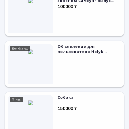
экраном Самсунг выпуск
2014 года
100000 ₸
Объявление для
Для бизнеса
пользователя Halyk
Bazar
Собака
Птицы
150000 ₸