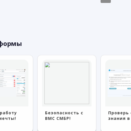
тформы
работу
Безопасность с
Проверь 
мечты!
BMC СМБР!
знания в