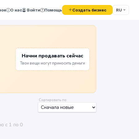
Создать бизнес
ное
О нас
Войти
Помощь
RU
Начни продавать сейчас
Твои вещи могут приносить деньги
Сортировать по:
о с 1 по 0