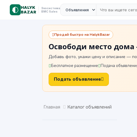
HALYK
Экосистема
BAZAR
BMC Sales
Продай быстро на HalykBazar
Освободи место дома 
Добавь фото, укажи цену и описание — по
Бесплатное размещение
Подача объявления
Подать объявление
Главная
Каталог объявлений