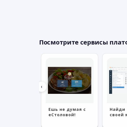
Посмотрите сервисы пла
‹
 не думая с
Найди работу
Безо
толовой!
своей мечты!
BMC 