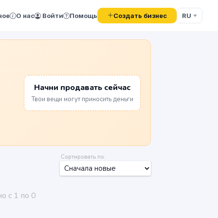
Создать бизнес
ное
О нас
Войти
Помощь
RU
Начни продавать сейчас
Твои вещи могут приносить деньги
Сортировать по:
о с 1 по 0