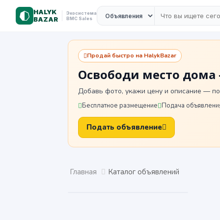
HALYK
Экосистема
BAZAR
BMC Sales
Продай быстро на HalykBazar
Освободи место дома 
Добавь фото, укажи цену и описание — по
Бесплатное размещение
Подача объявления
Подать объявление
Главная
Каталог объявлений