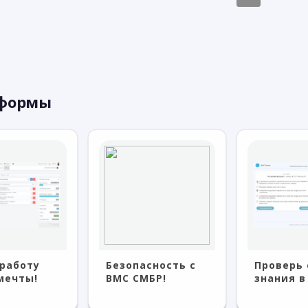
тформы
пасность с
Проверь свои
С серв
СМБР!
знания в Exams!
проще 