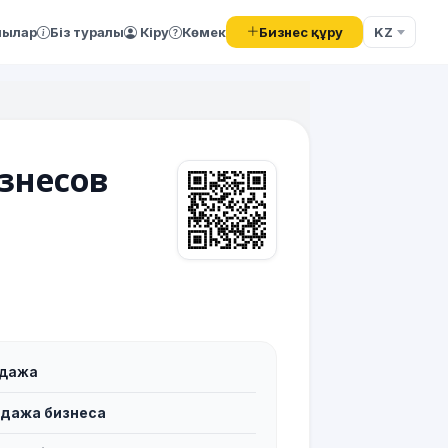
Бизнес құру
лылар
Біз туралы
Кіру
Көмек
KZ
знесов
одажа
дажа бизнеса