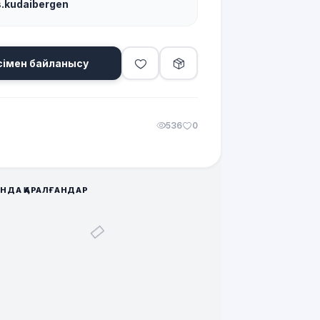
s.kudaibergen
сімен байланысу
536
0
НДА ҚАРАЛҒАНДАР