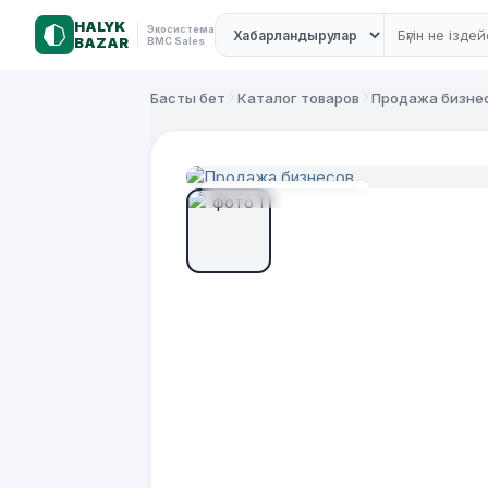
HALYK
Экосистема
BAZAR
BMC Sales
Басты бет
Каталог товаров
Продажа бизне
ПРОДАЖА БИЗНЕСА