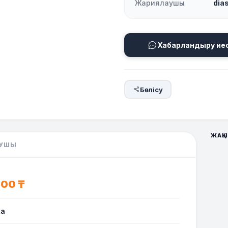
Жариялаушы
dia
Хабарландыру ие
Бөлісу
ЖАҚЫ
УШЫ
000 ₸
жа