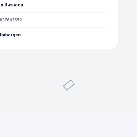
а бизнеса
837643559
daibergen