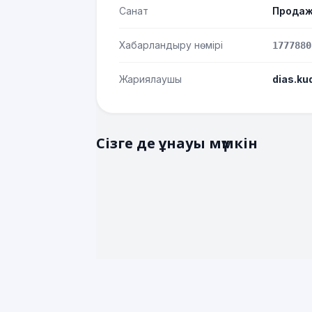
Санат
Продаж
Хабарландыру нөмірі
1777880
Жариялаушы
dias.ku
Сізге де ұнауы мүмкін