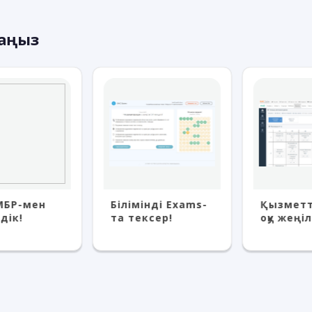
раңыз
БР-мен
Білімінді Exams-
Қызметт
дік!
та тексер!
оқу жеңіл