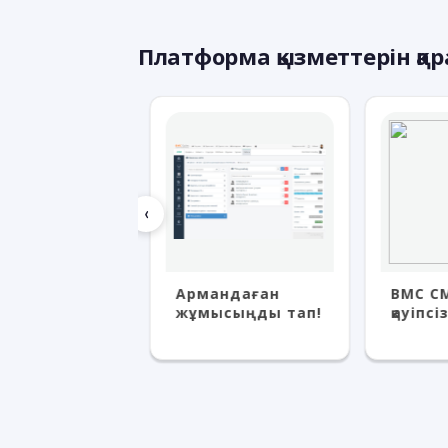
Платформа қызметтерін қа
‹
ана арқылы
Армандаған
BMC СМ
нбай
жұмысыңды тап!
қауіпсіз
тан!