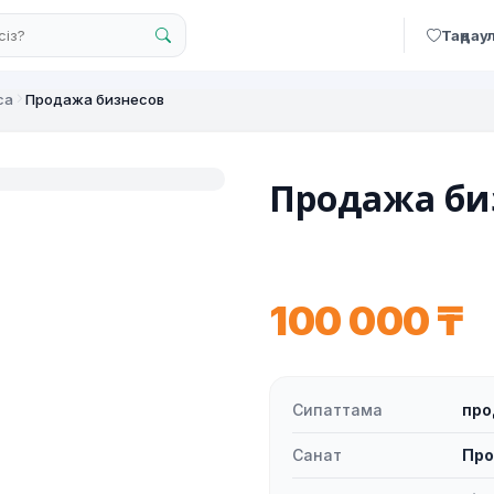
Таңдау
са
Продажа бизнесов
Продажа би
100 000 ₸
Сипаттама
пр
Санат
Про