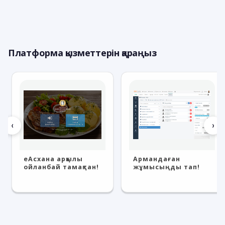
Платформа қызметтерін қараңыз
‹
›
eАсхана арқылы
Армандаған
ойланбай тамақтан!
жұмысыңды тап!