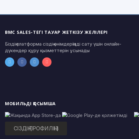
BMC SALES-ТЕГІ ТАУАР ЖЕТКІЗУ ЖЕЛІЛЕРІ
Біздің платформа сіздің өнімдеріңізді сату үшін онлайн-
дүкендер құру қызметтерін ұсынады
МОБИЛЬДІ ҚОСЫМША
СІЗДІҢ ПРОФИЛІҢІЗ