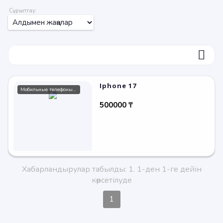
Сұрыптау:
ФИЛЬТР
Iphone 17
Мобильные телефоны / смартфоны
500000 ₸
Хабарландырулар табылды: 1. 1-ден 1-ге дейін
көрсетілуде
1