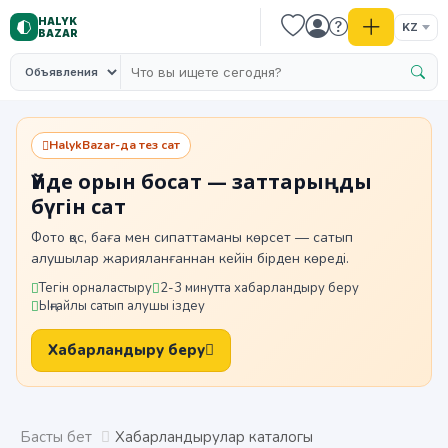
HALYK
KZ
BAZAR
HalykBazar-да тез сат
Үйде орын босат — заттарыңды
бүгін сат
Фото қос, баға мен сипаттаманы көрсет — сатып
алушылар жарияланғаннан кейін бірден көреді.
Тегін орналастыру
2-3 минутта хабарландыру беру
Ыңғайлы сатып алушы іздеу
Хабарландыру беру
Басты бет
Хабарландырулар каталогы