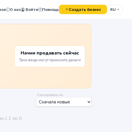
Создать бизнес
ное
О нас
Войти
Помощь
RU
Начни продавать сейчас
Твои вещи могут приносить деньги
Сортировать по:
о с 1 по 0