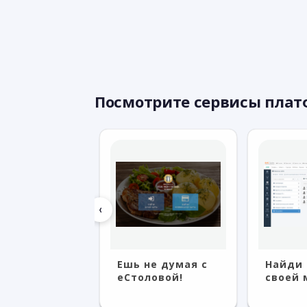
Посмотрите сервисы пла
‹
ь с умом с
Ешь не думая с
Найди 
лиотекой!
eСтоловой!
своей 