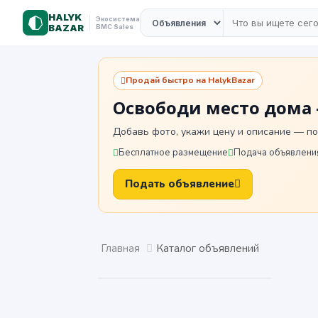
HALYK
Экосистема
BAZAR
BMC Sales
Продай быстро на HalykBazar
Освободи место дома 
Добавь фото, укажи цену и описание — по
Бесплатное размещение
Подача объявления
Подать объявление
Главная
Каталог объявлений