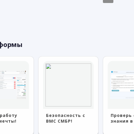
тформы
работу
Безопасность с
Проверь 
мечты!
BMC СМБР!
знания в