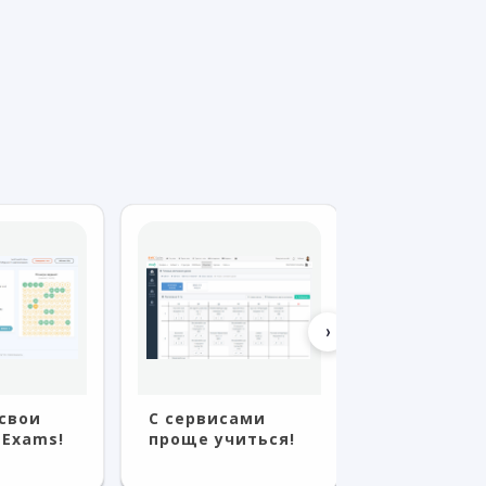
›
свои
С сервисами
Удаленная
 Exams!
проще учиться!
покупка че
мобильное
приложени